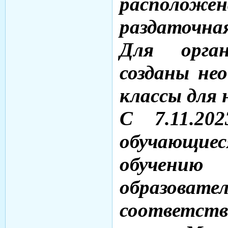
располо
раздаточна
Для орган
созданы не
классы для 
С 7.11.20
обучающие
обучению
образова
соответст