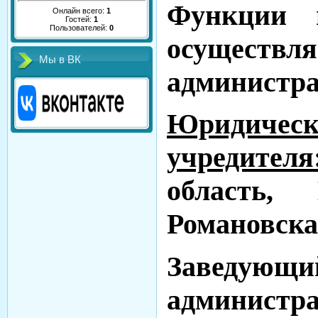
Функции 
Онлайн всего:
1
Гостей:
1
Пользователей:
0
осуществ
Мы в ВК
администра
Юридичес
учредителя
область, 
Романовская
Заведующ
админис