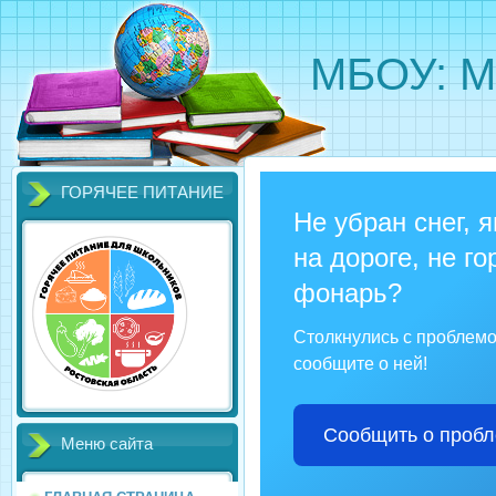
МБОУ: М
ГОРЯЧЕЕ ПИТАНИЕ
Не убран снег, 
на дороге, не го
фонарь?
Столкнулись с проблем
сообщите о ней!
Сообщить о проб
Меню сайта