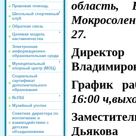
область, 
Правовая помощь
Школьный спортивный
Мокросолен
клуб
Обратная связь
27.
Целевая модель
наставничества
Электронная
Директор
информационно-
образовательная среда
Владимиро
Муниципальный
опорный центр (МОЦ)
Социальный
График р
сертификат
дополнительного
образования
16:00 ч,вых
ВсОШ
Музейный уголок
Заместите
Советник директора по
воспитанию и
взаимодействию с
Дьякова
детским
объединениями