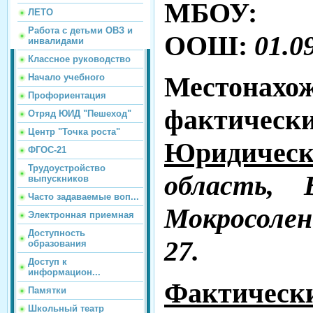
МБОУ: 
ЛЕТО
Работа с детьми ОВЗ и
ООШ:
01.09
инвалидами
Классное руководство
Местонах
Начало учебного
Профориентация
фактически
Отряд ЮИД "Пешеход"
Центр "Точка роста"
Юридическ
ФГОС-21
Трудоустройство
область, 
выпускников
Часто задаваемые воп...
Мокросолен
Электронная приемная
Доступность
27.
образования
Доступ к
информацион...
Фактическ
Памятки
Школьный театр