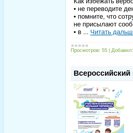
Как избежать верб
• не переводите д
• помните, что сот
не присылают соо
• в
...
Читать дальш
Просмотров:
55
|
Добавил
Всероссийский 