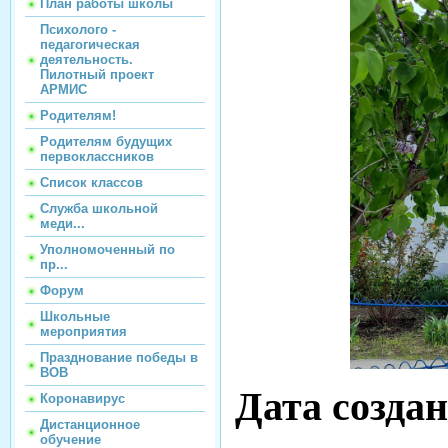
План работы школы
Психолого -
педагогическая
деятельность.
Пилотный проект
АРМИС
Родителям!
Родителям будущих
первоклассников
Список классов
Служба школьной
меди...
Уполномоченный по
пр...
Форум
Школьные
мероприятия
Празднование победы в
ВОВ
Дата создан
Коронавирус
Дистанционное
обучение