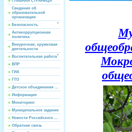
ГЛАВНАЯ СТРАНИЦА
Сведения об
образовательной
организации
Безопасность
Му
Антикоррупционная
политика
общеобр
Внеурочная, кружковая
деятельности
Воспитательная работа
Мокро
ВПР
обще
ГИА
ГТО
Детское объединения ...
Информация
Мониторинг
Муниципальное задание
Новости Российского ...
Обратная связь