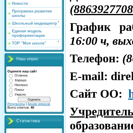
Новости
(8863927708
Программа развития
школы
График р
Школьный медиацентр
Единая модель
профориентации
16:00 ч, вы
ТОР "Моя школа"
Телефон:
(
Наш опрос
Е
-mail:
dire
Оцените наш сайт
Отлично
Хорошо
Неплохо
Сайт ОO:
Плохо
Ужасно
Результаты
|
Архив опросов
Учредитель
Всего ответов:
40
Статистика
образова