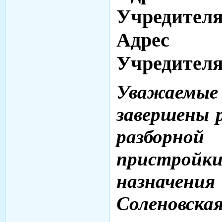
Учредител
Адрес 
Учредител
Уважаемы
завершены 
разборной
пристройки
назначени
Соленовск