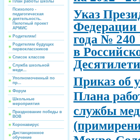
План работы школы
Психолого -
Указ Прези
педагогическая
деятельность.
Федерации 
Пилотный проект
АРМИС
года № 240
Родителям!
Родителям будущих
в Российск
первоклассников
Список классов
Десятилети
Служба школьной
меди...
Приказ об 
Уполномоченный по
пр...
Форум
Плана раб
Школьные
мероприятия
службы ме
Празднование победы в
ВОВ
(примирен
Коронавирус
Дистанционное
обучение