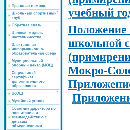
Правовая помощь
учебный го
Школьный спортивный
клуб
Обратная связь
Положение 
Целевая модель
наставничества
школьной 
Электронная
информационно-
(примирен
образовательная среда
Муниципальный
опорный центр (МОЦ)
Мокро-Сол
Социальный
сертификат
Приложени
дополнительного
образования
ВсОШ
Приложен
Музейный уголок
Советник директора по
воспитанию и
взаимодействию с
детским
объединениями