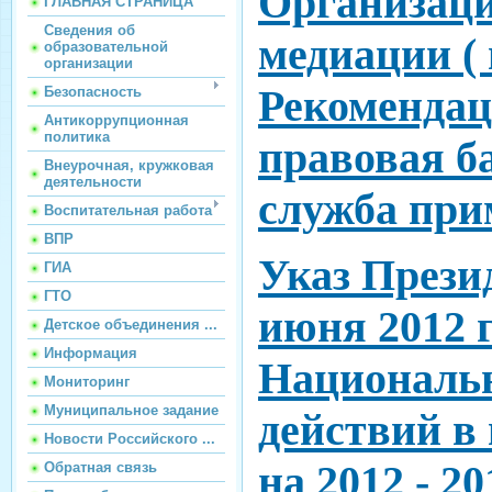
Организац
ГЛАВНАЯ СТРАНИЦА
Сведения об
медиации (
образовательной
организации
Рекомендац
Безопасность
Антикоррупционная
политика
правовая б
Внеурочная, кружковая
деятельности
служба пр
Воспитательная работа
ВПР
Указ Прези
ГИА
ГТО
июня 2012 г
Детское объединения ...
Информация
Национальн
Мониторинг
Муниципальное задание
действий в 
Новости Российского ...
на 2012 - 2
Обратная связь