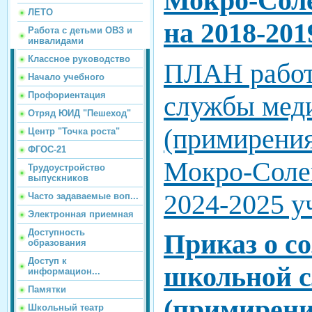
Мокро-Сол
ЛЕТО
на 2018-201
Работа с детьми ОВЗ и
инвалидами
Классное руководство
ПЛАН работ
Начало учебного
Профориентация
службы мед
Отряд ЮИД "Пешеход"
(примирени
Центр "Точка роста"
ФГОС-21
Мокро-Соле
Трудоустройство
выпускников
2024-2025 у
Часто задаваемые воп...
Электронная приемная
Доступность
Приказ о с
образования
Доступ к
школьной 
информацион...
Памятки
(примирени
Школьный театр